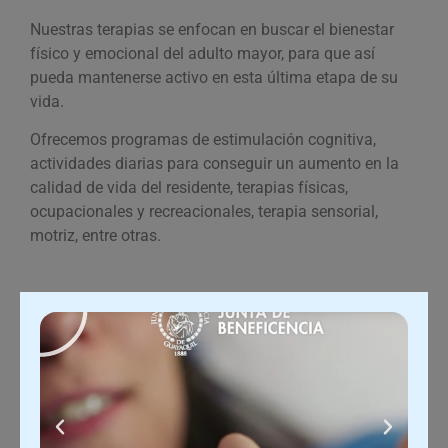
Nuestras terapias se enfocan en buscar el bienestar
físico y emocional del adulto mayor, para que así
pueda mantenerse activo en esta última etapa de su
vida.
Ofrecemos programas de estimulación cognitiva,
actividades diarias para conseguir un aumento en la
calidad de vida del residente, terapias físicas,
ocupacionales y recreacionales, terapia sensorial,
motriz, entre otras.