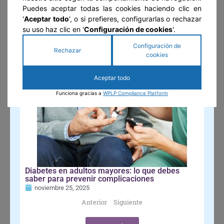
Puedes aceptar todas las cookies haciendo clic en
'
Aceptar todo
', o si prefieres, configurarlas o rechazar
Suscribirse
su uso haz clic en '
Configuración de cookies
'.
Configuración de
Rechazar
GUÍA DEL ADULTO MAYOR
cookies
Aceptar todo
Funciona gracias a
WPLP Compliance Platform
Diabetes en adultos mayores: lo que debes
saber para prevenir complicaciones
noviembre 25, 2025
Anterior
Siguiente