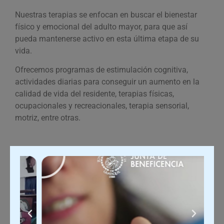
Nuestras terapias se enfocan en buscar el bienestar
físico y emocional del adulto mayor, para que así
pueda mantenerse activo en esta última etapa de su
vida.
Ofrecemos programas de estimulación cognitiva,
actividades diarias para conseguir un aumento en la
calidad de vida del residente, terapias físicas,
ocupacionales y recreacionales, terapia sensorial,
motriz, entre otras.