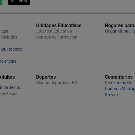
Post
Unidades Educativas
Hogares para
rnaza
JBG Red Educativa
Hogar Manuel G
ialidades
Centros de Formacion
 Dr. Roberto
ociencias
Adultos
Deportes
Cementerios
Ciudad Deportiva JBG
Cementerio Gen
n de Jesús
Panteón Metrop
de Alausí
Previex