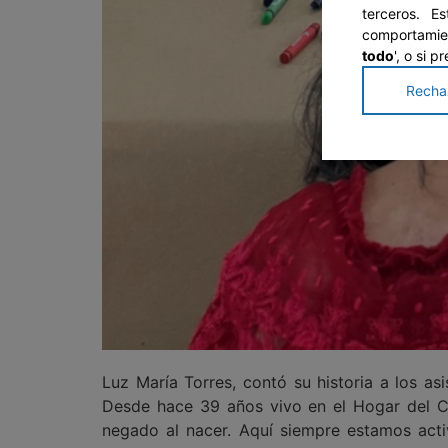
terceros. E
comportamien
todo
', o si 
Recha
Luz María Torres, contó su historia a los as
Desde hace 39 años vivo en el Hogar del Co
negado al nacer. Aquí siempre estamos acti