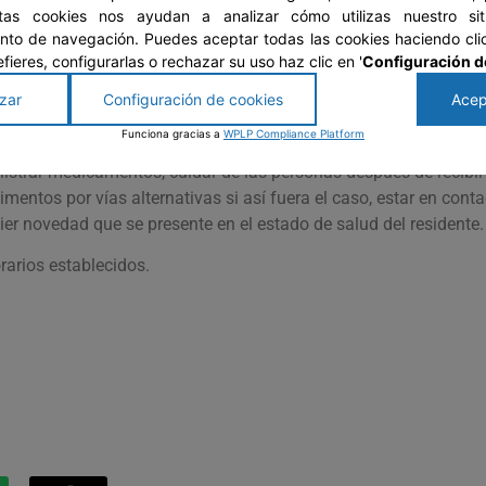
stas cookies nos ayudan a analizar cómo utilizas nuestro si
to de navegación. Puedes aceptar todas las cookies haciendo clic
chequeos periódicos por parte de un profesional médico, y en c
prefieres, configurarlas o rechazar su uso haz clic en '
Configuración d
la de Observación en donde nuestros señores residentes cuenta
zar
Configuración de cookies
Acep
 profesional así como también atención inmediata en la red de
Funciona gracias a
WPLP Compliance Platform
istrar medicamentos, cuidar de las personas después de recibir 
limentos por vías alternativas si así fuera el caso, estar en cont
er novedad que se presente en el estado de salud del residente.
orarios establecidos.