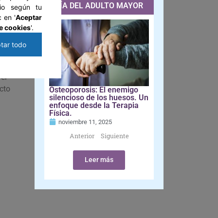
GUÍA DEL ADULTO MAYOR
tio según tu
 en '
Aceptar
asos
e cookies
'.
n con
tar todo
el
acto
Osteoporosis: El enemigo
silencioso de los huesos. Un
enfoque desde la Terapia
Física.
noviembre 11, 2025
Anterior
Siguiente
Leer más