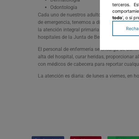
terceros. E
Odontología
comportamien
Cada uno de nuestros adultos mayores recibe 
todo
', o si 
de emergencia, tenemos a disposición una Sa
Recha
la atención integral primaria y una enfermera
hospitales de la Junta de Beneficencia.
El personal de enfermería se encarga de admin
alta del hospital, curar heridas, proporcionar a
con médicos de cabecera para reportar cualqui
La atención es diaria: de lunes a viernes, en h