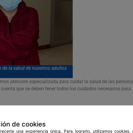
 de la salud de nuestros adultos
mos atención especializada para cuidar la salud de las persona
cuenta que se deben tener todos los cuidados necesarios para
ión de cookies
ecerte una experiencia única. Para lograrlo, utilizamos cookies,