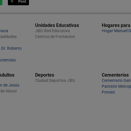
Post
Unidades Educativas
Hogares para
rnaza
JBG Red Educativa
Hogar Manuel G
ialidades
Centros de Formacion
 Dr. Roberto
ociencias
Adultos
Deportes
Cementerios
Ciudad Deportiva JBG
Cementerio Gen
n de Jesús
Panteón Metrop
de Alausí
Previex