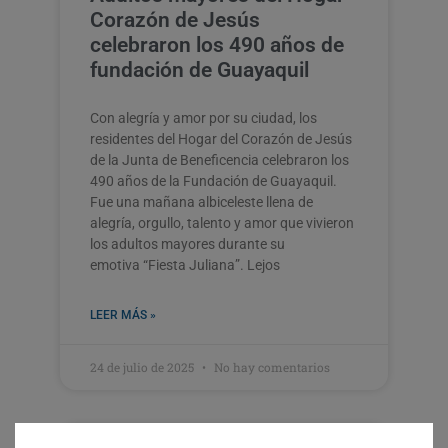
Corazón de Jesús
celebraron los 490 años de
fundación de Guayaquil
Con alegría y amor por su ciudad, los
residentes del Hogar del Corazón de Jesús
de la Junta de Beneficencia celebraron los
490 años de la Fundación de Guayaquil.
Fue una mañana albiceleste llena de
alegría, orgullo, talento y amor que vivieron
los adultos mayores durante su
emotiva “Fiesta Juliana”. Lejos
LEER MÁS »
24 de julio de 2025
No hay comentarios