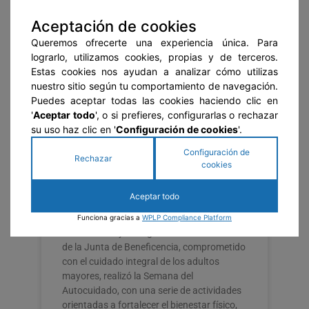
Aceptación de cookies
Queremos ofrecerte una experiencia única. Para
lograrlo, utilizamos cookies, propias y de terceros.
Estas cookies nos ayudan a analizar cómo utilizas
nuestro sitio según tu comportamiento de navegación.
Puedes aceptar todas las cookies haciendo clic en
'
Aceptar todo
', o si prefieres, configurarlas o rechazar
su uso haz clic en '
Configuración de cookies
'.
Semana del Autocuidado:
una jornada de conexión,
Configuración de
Rechazar
cookies
bienestar y humanidad en el
Hogar del Corazón de Jesús
Aceptar todo
Cada 24 de julio se celebra el día del
Funciona gracias a
WPLP Compliance Platform
autocuidado y el Hogar Corazón de Jesús
de la Junta de Beneficencia, comprometido
con el cuidado integral de los adultos
mayores, realizó la Semana del
Autocuidado, con una serie de actividades
orientadas a fortalecer el bienestar físico,